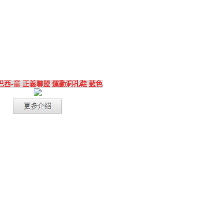
 巴西-童 正義聯盟 運動洞孔鞋 藍色