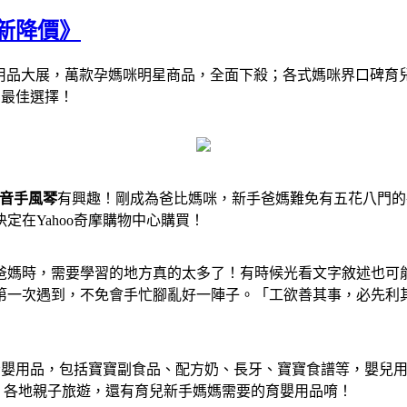
最新降價》
國際婦幼用品大展，萬款孕媽咪明星商品，全面下殺；各式媽咪界口
的最佳選擇！
馬單音手風琴
有興趣！剛成為爸比媽咪，新手爸媽難免有五花八門的
在Yahoo奇摩購物中心購買！
爸媽時，需要學習的地方真的太多了！有時候光看文字敘述也可
第一次遇到，不免會手忙腳亂好一陣子。「工欲善其事，必先利
嬰用品，包括寶寶副食品、配方奶、長牙、寶寶食譜等，嬰兒用品
具、各地親子旅遊，還有育兒新手媽媽需要的育嬰用品唷！