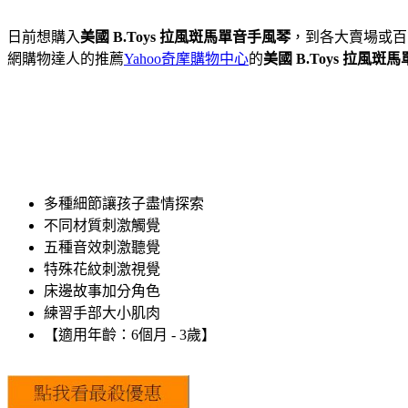
日前想購入
美國 B.Toys 拉風斑馬單音手風琴
，到各大賣場或百
網購物達人的推薦
Yahoo奇摩購物中心
的
美國 B.Toys 拉風斑
多種細節讓孩子盡情探索
不同材質刺激觸覺
五種音效刺激聽覺
特殊花紋刺激視覺
床邊故事加分角色
練習手部大小肌肉
【適用年齡：6個月 - 3歲】