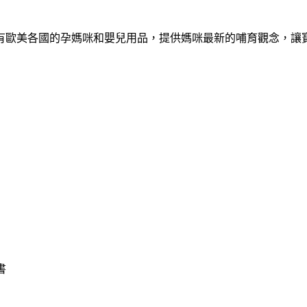
有歐美各國的孕媽咪和嬰兒用品，提供媽咪最新的哺育觀念，讓
書