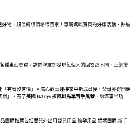
碑育兒好物，超值銅版價格帶回家！專屬媽咪寶貝的好康活動、熱誠
各種東西想買。詢問親友卻發現每個人的回答都不同、上網搜
能「有看沒有懂」。滿心歡喜迎接家中新成員後，父母亦得開始
其器」，有了
美國 B.Toys 拉風斑馬單音手風琴
，讓您事半功
團購推薦包括嬰兒外出用嬰兒用品,懷孕用品,媽媽團購,新手