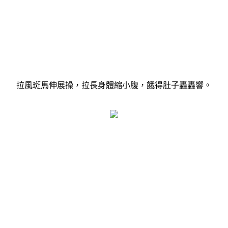
拉風斑馬伸展操，拉長身體縮小腹，餓得肚子轟轟響。