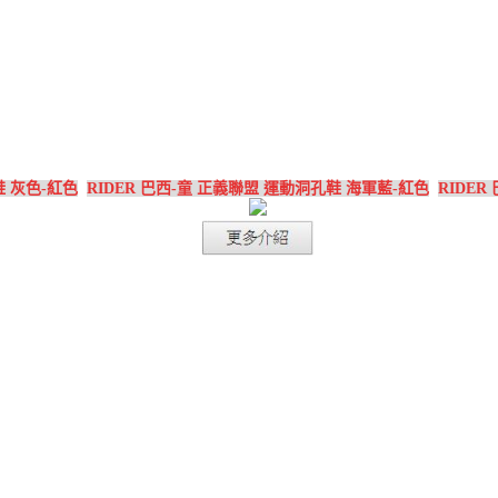
鞋 灰色-紅色
RIDER 巴西-童 正義聯盟 運動洞孔鞋 海軍藍-紅色
RIDER