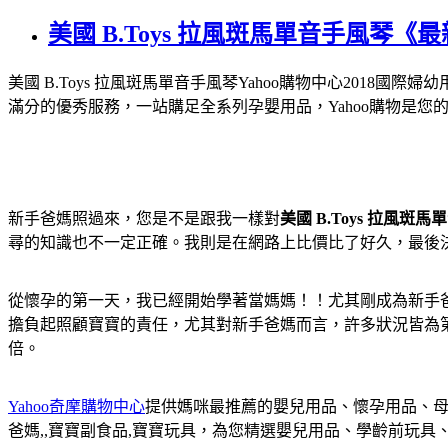
美國 B.Toys 拉風斑馬單音手風琴《
美國 B.Toys 拉風斑馬單音手風琴
Yahoo購物中心2018
滿分的優秀服務，一站購足全系列孕嬰用品，Yahoo購物是您
新手爸媽照過來，您是不是跟我一樣對
美國 B.Toys 拉風斑
尋的知識也不一定正確。我則是在網路上比價比了好久，最後決定
從懷孕的第一天，我已經開始學著當媽媽！！尤其剛成為新手
擔負起照顧寶寶的責任，尤其對新手爸媽而言，許多狀況皆為
倍。
Yahoo奇摩購物中心
提供媽咪最推薦的嬰兒用品、懷孕用品、母
爸媽,,寶寶副食品,寶寶玩具，為您精選嬰兒用品、學齡前玩