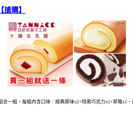
【搶購】
乳捲組合一組，每組內含口味：經典原味x2+特黑巧克力x1+草莓x1