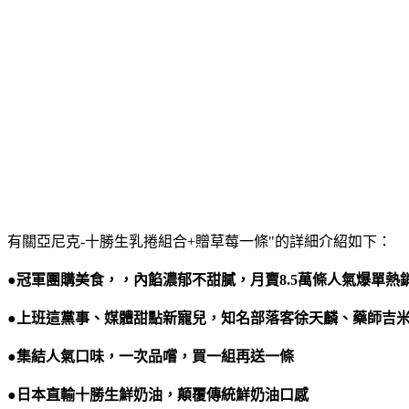
有關亞尼克-十勝生乳捲組合+贈草莓一條"的詳細介紹如下：
●冠軍團購美食，，內餡濃郁不甜膩，月賣8.5萬條人氣爆單熱
●上班這黨事、媒體甜點新寵兒，知名部落客徐天麟、藥師吉
●集結人氣口味，一次品嚐，買一組再送一條
●日本直輸十勝生鮮奶油，顛覆傳統鮮奶油口感